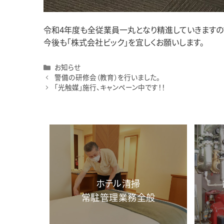
令和4年度も全従業員一丸となり精進していきますの
今後も「株式会社ビック」を宜しくお願いします。
カ
お知らせ
テ
警備の研修会（教育）を行いました。
ゴ
「光触媒」施行、キャンペーン中です！！
リ
ー
ホテル清掃
常駐管理業務全般